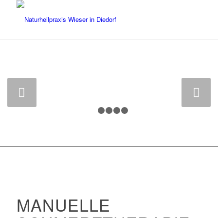
MANUELLE
SCHMERZTHERAPIE
Weiter
1
2
3
4
5
MANUELLE