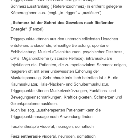
Schmerzausstrahlung ( Referenzschmerz) in entfernt gelegene
Körperregionen aus. (engl. „to trigger“ = „auslösen“)
„Schmerz ist der Schrei des Gewebes nach fließender
Energie“
(Penzel)
Triggerpunkte können aus den unterschiedlichsten Ursachen
entstehen: andauernde, einseitige Belastung, spontane
Fehlbelastung, Muskel-/Gelenktraumen, psychischer Disstress,
OP’s, Organprobleme (viszerale Reflexe), intramuskuläre
Injektionen etc. Patienten, die zu myofaszialem Schmerz neigen,
reagieren oft mit einer unbewussten Erhöhung der
Muskelspannung. Sehr charakteristisch betroffen ist z.B. die
Kaumuskulatur, Hals-/Nacken- und Schultermuskulatur.
Triggerpunkte können Muskelverkürzungen, Funktions- und
Bewegungseinschränkungen, Kraftlosigkeiten, Schmerzen und
Gelenkprobleme auslösen.
Auch bei sog. „austherapierten Patienten“ kann die
Triggerpunktmassage noch Anwendung finden!
Faszientherapie visceral, neurogen, somatisch
Faszientherapie
visceral, neurogen, somatisch