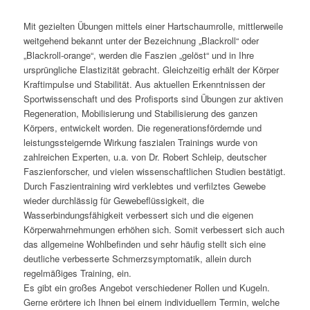
Mit gezielten Übungen mittels einer Hartschaumrolle, mittlerweile
weitgehend bekannt unter der Bezeichnung „Blackroll“ oder
„Blackroll-orange“, werden die Faszien „gelöst“ und in Ihre
ursprüngliche Elastizität gebracht. Gleichzeitig erhält der Körper
Kraftimpulse und Stabilität. Aus aktuellen Erkenntnissen der
Sportwissenschaft und des Profisports sind Übungen zur aktiven
Regeneration, Mobilisierung und Stabilisierung des ganzen
Körpers, entwickelt worden. Die regenerationsfördernde und
leistungssteigernde Wirkung faszialen Trainings wurde von
zahlreichen Experten, u.a. von Dr. Robert Schleip, deutscher
Faszienforscher, und vielen wissenschaftlichen Studien bestätigt.
Durch Faszientraining wird verklebtes und verfilztes Gewebe
wieder durchlässig für Gewebeflüssigkeit, die
Wasserbindungsfähigkeit verbessert sich und die eigenen
Körperwahrnehmungen erhöhen sich. Somit verbessert sich auch
das allgemeine Wohlbefinden und sehr häufig stellt sich eine
deutliche verbesserte Schmerzsymptomatik, allein durch
regelmäßiges Training, ein.
Es gibt ein großes Angebot verschiedener Rollen und Kugeln.
Gerne erörtere ich Ihnen bei einem individuellem Termin, welche