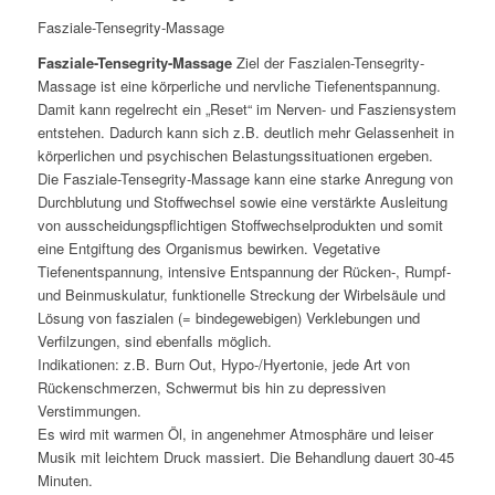
Fasziale-Tensegrity-Massage
Fasziale-Tensegrity-Massage
Ziel der Faszialen-Tensegrity-
Massage ist eine körperliche und nervliche Tiefenentspannung.
Damit kann regelrecht ein „Reset“ im Nerven- und Fasziensystem
entstehen. Dadurch kann sich z.B. deutlich mehr Gelassenheit in
körperlichen und psychischen Belastungssituationen ergeben.
Die Fasziale-Tensegrity-Massage kann eine starke Anregung von
Durchblutung und Stoffwechsel sowie eine verstärkte Ausleitung
von ausscheidungspflichtigen Stoffwechselprodukten und somit
eine Entgiftung des Organismus bewirken. Vegetative
Tiefenentspannung, intensive Entspannung der Rücken-, Rumpf-
und Beinmuskulatur, funktionelle Streckung der Wirbelsäule und
Lösung von faszialen (= bindegewebigen) Verklebungen und
Verfilzungen, sind ebenfalls möglich.
Indikationen: z.B. Burn Out, Hypo-/Hyertonie, jede Art von
Rückenschmerzen, Schwermut bis hin zu depressiven
Verstimmungen.
Es wird mit warmen Öl, in angenehmer Atmosphäre und leiser
Musik mit leichtem Druck massiert. Die Behandlung dauert 30-45
Minuten.