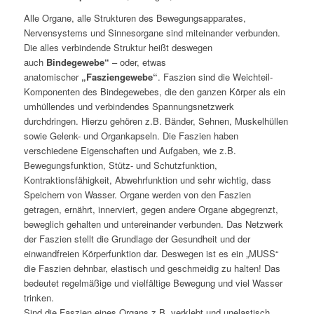
Alle Organe, alle Strukturen des Bewegungsapparates,
Nervensystems und Sinnesorgane sind miteinander verbunden.
Die alles verbindende Struktur heißt deswegen
auch
Bindegewebe“
– oder, etwas
anatomischer
„Fasziengewebe“
. Faszien sind die Weichteil-
Komponenten des Bindegewebes, die den ganzen Körper als ein
umhüllendes und verbindendes Spannungsnetzwerk
durchdringen. Hierzu gehören z.B. Bänder, Sehnen, Muskelhüllen
sowie Gelenk- und Organkapseln. Die Faszien haben
verschiedene Eigenschaften und Aufgaben, wie z.B.
Bewegungsfunktion, Stütz- und Schutzfunktion,
Kontraktionsfähigkeit, Abwehrfunktion und sehr wichtig, dass
Speichern von Wasser. Organe werden von den Faszien
getragen, ernährt, innerviert, gegen andere Organe abgegrenzt,
beweglich gehalten und untereinander verbunden. Das Netzwerk
der Faszien stellt die Grundlage der Gesundheit und der
einwandfreien Körperfunktion dar. Deswegen ist es ein „MUSS“
die Faszien dehnbar, elastisch und geschmeidig zu halten! Das
bedeutet regelmäßige und vielfältige Bewegung und viel Wasser
trinken.
Sind die Faszien eines Organs z.B. verklebt und unelastisch,