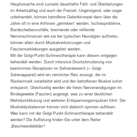
Hauptursache sind zumeist dauerhafte Fehl- und Überlastungen
im Arbeitsalltag und auch der Freizeit. Ungenügend, oder sogar
unbehandelt, können betroffene Gelenkknorpel dann über die
Jahre oft in eine Arthrose „getrieben“ werden. Ischiasprobleme,
Bandscheibenvorfälle, brennende oder reißende
Nervenschmerzen wie sie bei typischen Neuralgien auftreten,
können allein durch Muskelverkürzungen und
Faszienverklebungen ausgelöst werden.
Mit der Golgi-Punkt-Schmerztherapie kann diesem entgegen
behandelt werden. Durch intensive Druckstimulierung von
bestimmten Rezeptoren im Sehnenbereich (= Golgi-
Sehenapparat) wird ein nervlicher Reiz erzeugt, der im
Rückenmark verarbeitet wird und den betroffenen Muskel sofort
entspannt. Gleichzeitig werden die freien Nervenendigungen im
Bindegewebe (Faszien) angeregt, was zu einer deutlichen
Mehrdurchblutung und weiteren Entspannungsimpulsen führt. Die
Muskeldysbalancen können sich dadurch spontan auflösen.
Was kann mit der Golgi-Punkt-Schmerztherapie behandelt
werden? Die Auflistung finden Sie unter dem Reiter
„Beschwerdebilder“!